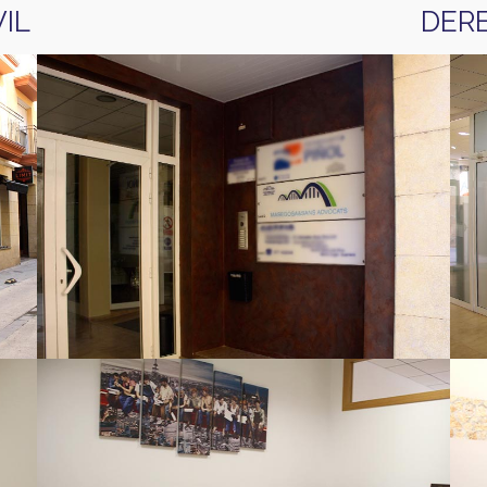
IL
DER